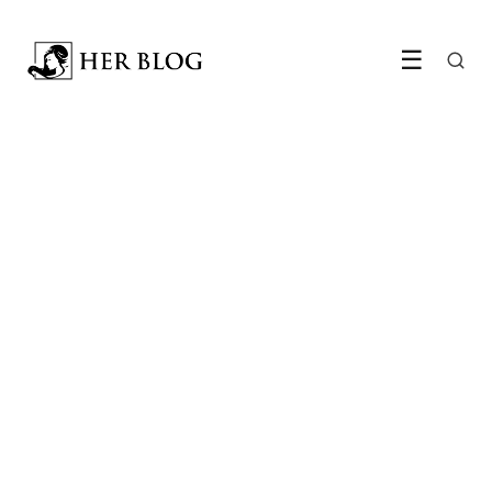
☰
GEZONDHEID & WELZIJN
Bijzondere en onbekende
diëten in de wereld
11 May 2022
·
7 min leestijd